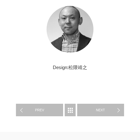
Design:松隈靖之
WORK
PREV
NEXT