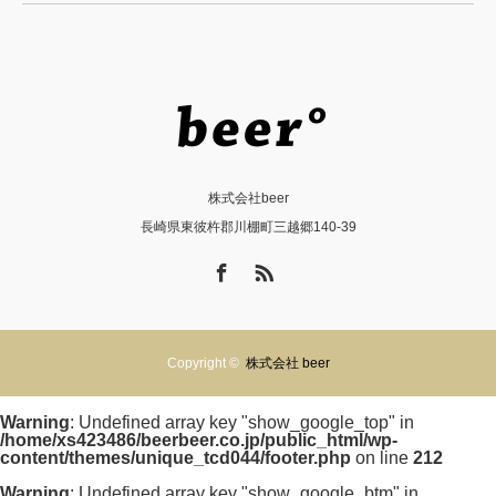
株式会社beer
長崎県東彼杵郡川棚町三越郷140-39
Facebook
RSS
Copyright ©
株式会社 beer
Warning
: Undefined array key "show_google_top" in
/home/xs423486/beerbeer.co.jp/public_html/wp-
content/themes/unique_tcd044/footer.php
on line
212
Warning
: Undefined array key "show_google_btm" in